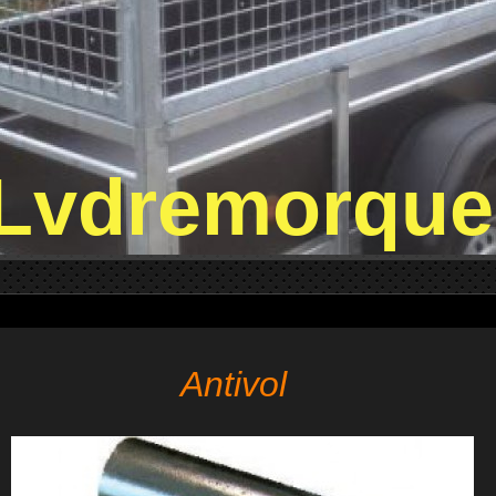
Lvdremorque
Antivol