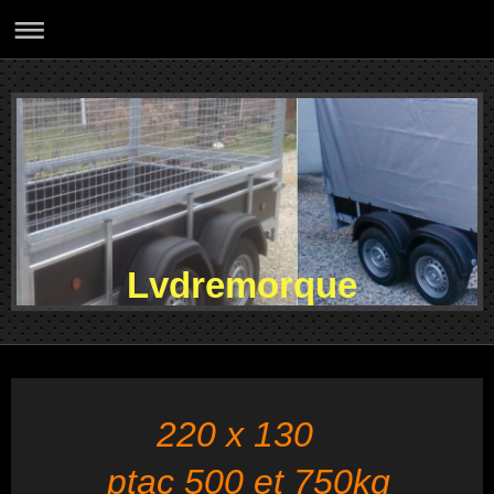
Lvdremorque
220 x 130
ptac 500 et 750kg