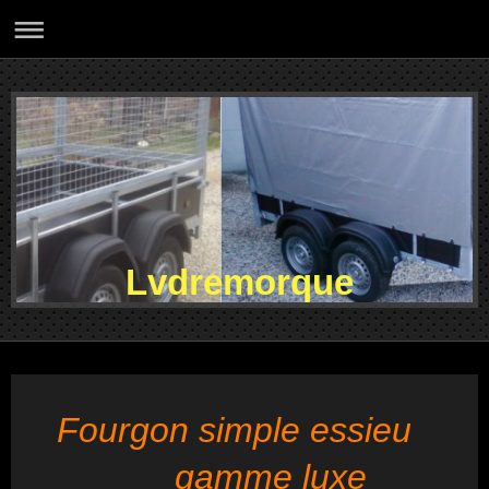
Lvdremorque
Fourgon simple essieu
gamme luxe