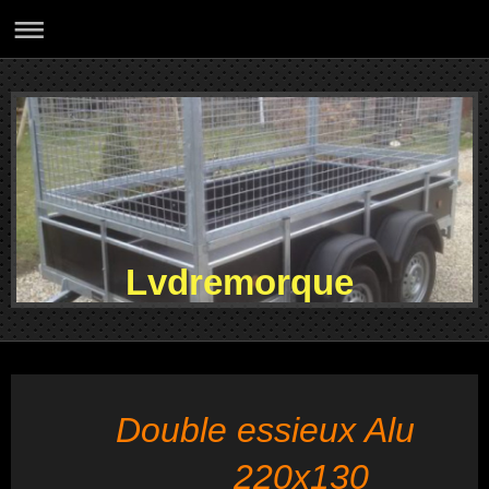
Lvdremorque
Double essieux Alu
220x130