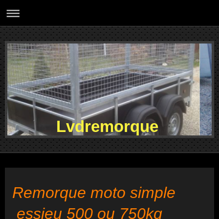
Lvdremorque
Remorque moto simple
essieu 500 ou 750kg