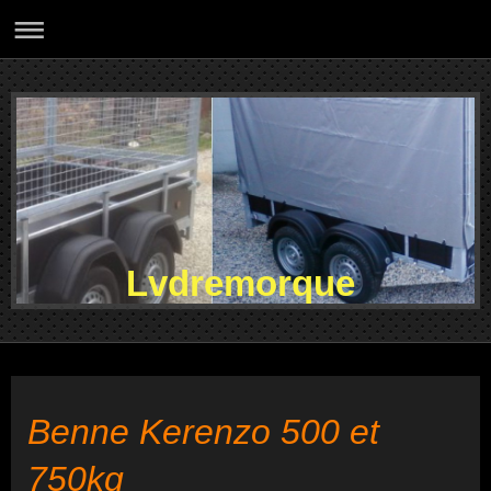
Lvdremorque
Benne Kerenzo 500 et
750kg